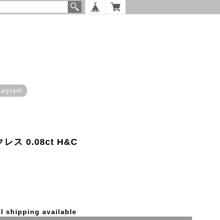
tagram
ス 0.08ct H&C
l shipping available