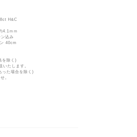
⁡
t H&C
4.1ｍｍ
ーン込み
 40cm
島を除く)
送いたします。
あった場合を除く)
ませ。