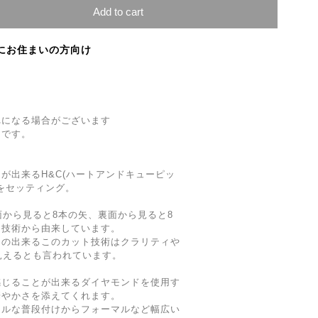
Add to cart
にお住まいの方向け
れになる場合がございます
きです。
が出来るH&C(ハートアンドキューピッ
トをセッティング。
面から見ると8本の矢、裏面から見ると8
ト技術から由来しています。
との出来るこのカット技術はクラリティや
見えるとも言われています。
感じることが出来るダイヤモンドを使用す
華やかさを添えてくれます。
アルな普段付けからフォーマルなど幅広い