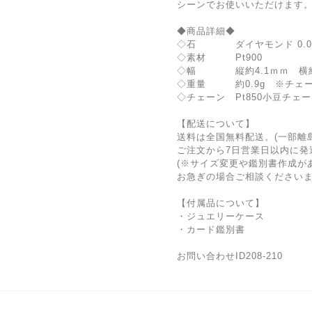
シーンでお使いいただけます。
⁡
◆商品詳細◆
◇石 ダイヤモンド 0.08c
◇素材 Pt900
◇幅 縦約4.1ｍｍ 横約
◇重量 約0.9g ※チェ
◇チェーン Pt850小豆チェーン
【配送について】
送料は全国無料配送。(一部離
ご注文から7日営業日以内に発
(※サイズ変更や鑑別書作成が
お急ぎの場合ご相談ください
【付属品について】
・ジュエリーケース
・カード鑑別書
お問い合わせID208-210