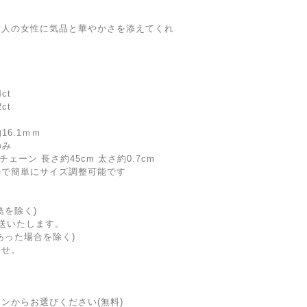
大人の女性に気品と華やかさを添えてくれ
ct
t
16.1ｍｍ
のみ
チェーン 長さ約45cm 太さ約0.7cm
ので簡単にサイズ調整可能です
島を除く)
送いたします。
あった場合を除く)
ませ。
ンからお選びください(無料)