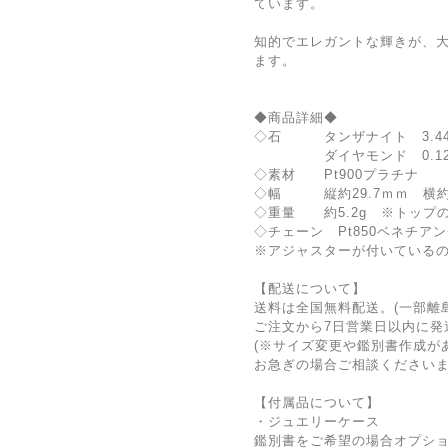
ています。
知的でエレガントな輝きが、
ます。
◆商品詳細◆
◇石 タンザナイト 3.44
ダイヤモンド 0.12c
◇素材 Pt900プラチナ
◇幅 縦約29.7ｍｍ 横約
◇重量 約5.2g ※トップ
◇チェーン Pt850ベネチアン
※アジャスターが付いている
【配送について】
送料は全国無料配送。(一部離
ご注文から7日営業日以内に発
(※サイズ変更や鑑別書作成が
お急ぎの場合ご相談ください
【付属品について】
・ジュエリーケース
鑑別書をご希望の場合オプショ