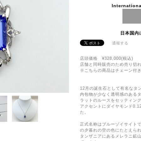
Internationa
日本国内
通報する
店頭価格 ¥328,000(税込)
店舗と同時販売のため売り切
※こちらの商品はチェーン付
12月の誕生石として有名なタ
内包物が少なく透明感のあるタ
ラットのルースをセッティン
アクセントにダイヤモンド0.
た。
正式名称はブルーゾイサイト
の夕暮れの空の色にたとえら
タンザニアにあるメレラニ鉱