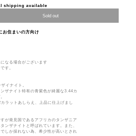
l shipping available
Sold out
にお住まいの方向け
れになる場合がございます
きです。
ンザイナイト。
ンザナイト特有の青紫色が綺麗な3.44カ
グ。
12カラットあしらえ、上品に仕上げまし
ですが発見国であるアフリカのタンザニア
れタンザナイトと呼ばれています。また、
山でしか採れない為、希少性が高いとされ